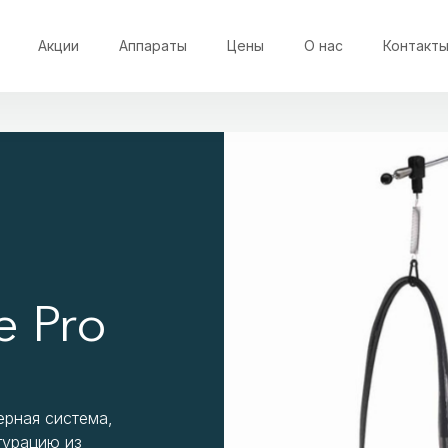
Акции
Аппараты
Цены
О нас
Контакт
e Pro
ерная система,
гурацию из