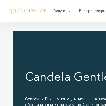
Услуги
Все процедуры
Candela Gentl
GentleMax Pro — многофункциональная лаз
объединяющая в едином устройстве конфи