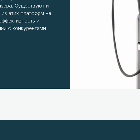
азера. Существуют и
 из этих платформ не
эффективность и
нии с конкурентами