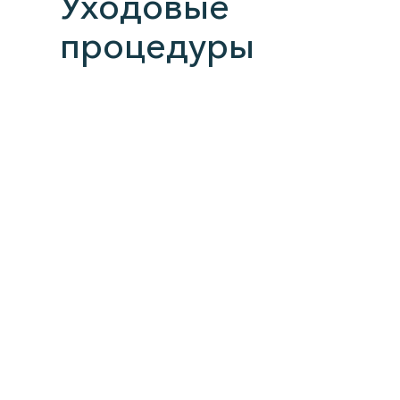
Уходовые
процедуры